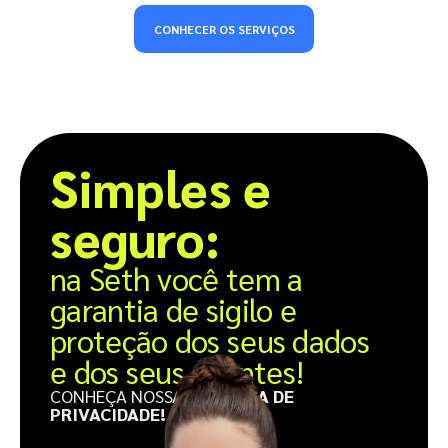
CONHECER OS SERVIÇOS
Simples e
seguro:
na Seth você tem a
garantia de sigilo e
proteção dos seus dados
e dos seus clientes!
CONHEÇA NOSSA
POLÍTICA DE
PRIVACIDADE!