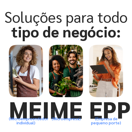
Soluções para todo
tipo de negócio:
MEI
ME
EPP
(Microempreendedor
(Microempresa)
(Empresa de
individual)
pequeno porte)