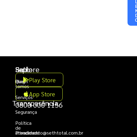
Seth
Explore
Baixe
Play Store
Quem
Blog
somos
App Store
Serviços
Transparência
0800 000 1156
Segurança
Política
de
Privacidade
atendimento@sethtotal.com.br