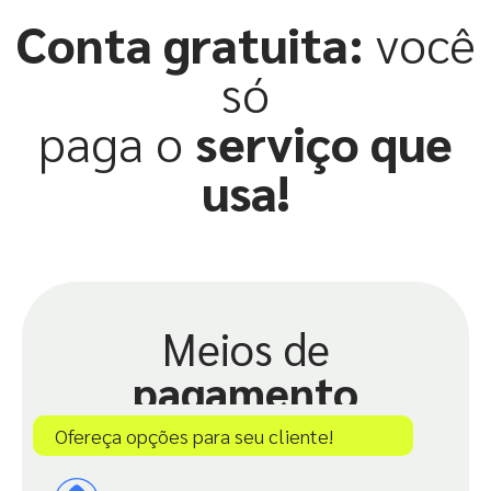
Conta gratuita:
você
só
paga o
serviço que
usa!
Meios de
pagamento
Ofereça opções para seu cliente!​​