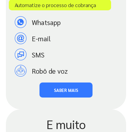
Automatize o processo de cobrança​
Whatsapp
E-mail
SMS
Robô de voz
SABER MAIS
E muito